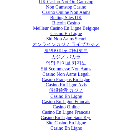
UK Casino Not On Gamstop
Non Gamstop Casino
Casino Online Non Aams
Betting Sites UK
Bitcoin Casino
Meilleur Casino En Ligne Belgique
Casino En Ligne
Siti Non Aams Sicuri
オンラインカジノ ライブカジノ
코인카지노 가입코드
カジノ バカラ
익명 라이브 카지노
Siti Scommesse Non Aams
Casino Non Aams Legali
Casino Français En Ligne
Casino En Ligne Avis
仮想通貨 カジノ
Casino En Ligne
Casino En Ligne Français
Casino Online
Casino En Ligne Francais
Casino En Ligne Sans Kyc
Site Casino En Ligne
Casino En Ligne