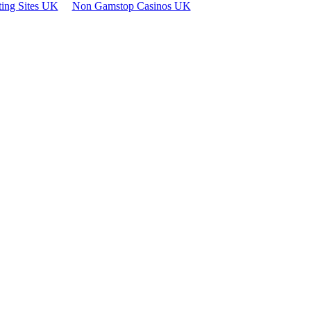
ing Sites UK
Non Gamstop Casinos UK